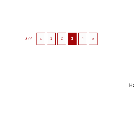
3 / 4
«
1
2
3
4
»
H