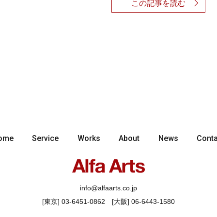
この記事を読む
ome
Service
Works
About
News
Conta
info@alfaarts.co.jp
[東京] 03-6451-0862 [大阪] 06-6443-1580